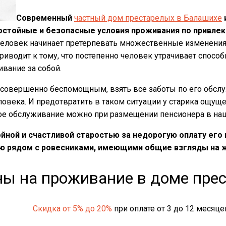
Современный
частный дом престарелых в Балашихе
стойные и безопасные условия проживания по привлек
 человек начинает претерпевать множественные изменения 
риводит к тому, что постепенно человек утрачивает спосо
вание за собой.
ся совершенно беспомощным, взять все заботы по его обсл
овека. И предотвратить в таком ситуации у старика ощуще
кое обслуживание можно при размещении пенсионера в на
ной и счастливой старостью за недорогую оплату его п
ю рядом с ровесниками, имеющими общие взгляды на жи
ы на проживание в доме пре
Скидка от 5% до 20%
при оплате от 3 до 12 месяце