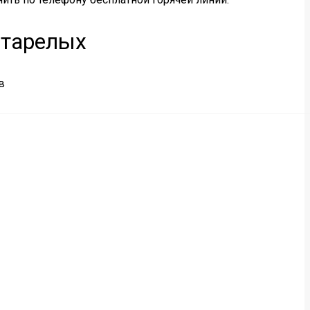
старелых
в