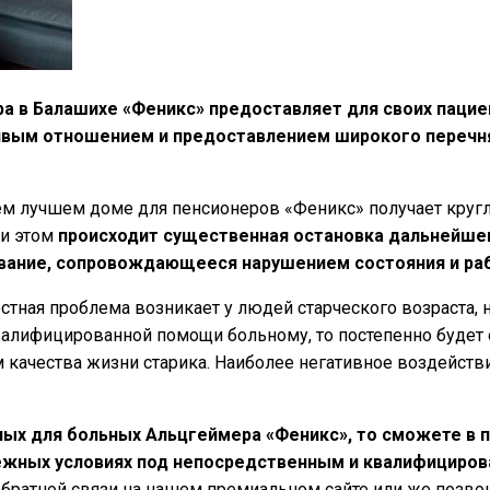
а в Балашихе «Феникс» предоставляет для своих паци
ивым отношением и предоставлением широкого перечня 
 лучшем доме для пенсионеров «Феникс» получает кругло
ри этом
происходит существенная остановка дальнейшег
вание, сопровождающееся нарушением состояния и раб
тная проблема возникает у людей старческого возраста, н
валифицированной помощи больному, то постепенно будет 
ачества жизни старика. Наиболее негативное воздействие
лых для больных Альцгеймера «Феникс», то сможете в 
жных условиях под непосредственным и квалифициров
братной связи на нашем премиальном сайте или же позвон