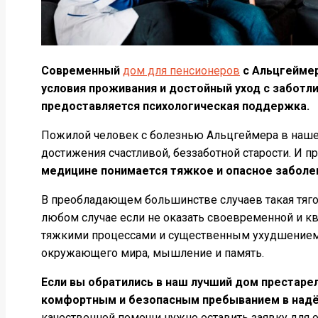
Современный
дом для пенсионеров
с Альцгеймер
условия проживания и достойный уход с заботл
предоставляется психологическая поддержка.
Пожилой человек с болезнью Альцгеймера в нашем
достижения счастливой, беззаботной старости. И п
медицине понимается тяжкое и опасное заболе
В преобладающем большинстве случаев такая тягос
любом случае если не оказать своевременной и к
тяжкими процессами и существенным ухудшением к
окружающего мира, мышление и память.
Если вы обратились в наш лучший дом престаре
комфортным и безопасным пребыванием в надё
качественной помощи нужно оставить заявку для о